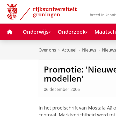
Skip
Skip
to
to
Content
Navigation
breed in kenni
Home
Onderwijs
Onderzoek
Maatsch
Over ons
Actueel
Nieuws
Nieuws
Promotie: 'Nieuw
modellen'
06 december 2006
In het proefschrift van Mostafa Aâ
centraal. Marktgerichtheid werd tot