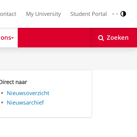
ontact
My University
Student Portal
Contr
Nederlands
English
 ons
Zoeken
Direct naar
Nieuwsoverzicht
Nieuwsarchief