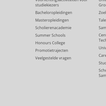
studiekiezers
Gro
Bacheloropleidingen
Zoe
Masteropleidingen
Tal
Scholierenacademie
Sam
Cen
Summer Schools
Tec
Honours College
Uni
Promotietrajecten
Car
Veelgestelde vragen
Stu
Sch
Sam