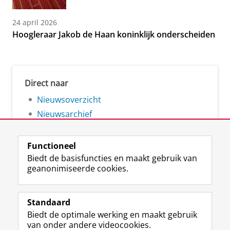
24 april 2026
Hoogleraar Jakob de Haan koninklijk onderscheiden
Direct naar
Nieuwsoverzicht
Nieuwsarchief
Functioneel
Biedt de basisfuncties en maakt gebruik van
geanonimiseerde cookies.
F
L
R
I
Y
Volg de RUG
a
i
S
n
o
Standaard
c
n
S
s
u
Biedt de optimale werking en maakt gebruik
e
k
-
t
T
Studiekiezers
van onder andere videocookies.
b
e
f
a
u