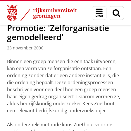
Skip
Skip
Over ons
Actueel
Nieuws
Nieuwsberichten
Menu
Zoek
to
to
en
Content
Navigation
zoeken
Promotie: 'Zelforganisatie
gemodelleerd'
23 november 2006
Binnen een groep mensen die een taak uitvoeren,
kan een vorm van zelforganisatie ontstaan. Een
ordening zonder dat er een andere instantie is, die
die ordening bepaalt. Deze ordeningsprocessen
beschrijven voor een deel hoe een groep mensen
haar eigen gedrag organiseert. Daarom vormen ze,
aldus bedrijfskundig onderzoeker Kees Zoethout,
een relevant bedrijfskundig onderzoeksobject.
Als onderzoeksmethode koos Zoethout voor de