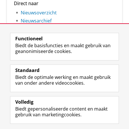
Direct naar
Nieuwsoverzicht
Nieuwsarchief
Functioneel
Biedt de basisfuncties en maakt gebruik van
geanonimiseerde cookies.
F
L
R
I
Y
Volg de RUG
a
i
S
n
o
Standaard
c
n
S
s
u
Biedt de optimale werking en maakt gebruik
e
k
-
t
T
Studiekiezers
van onder andere videocookies.
b
e
f
a
u
Maatschappij/bedrijven
o
d
e
g
b
o
I
e
r
e
Alumni
k
n
d
a
-
Volledig
p
-
R
m
k
Biedt gepersonaliseerde content en maakt
Over ons
a
p
i
-
a
gebruik van marketingcookies.
g
a
j
a
n
i
g
k
c
a
Disclaimer & Copyright
Privacy
Cookies