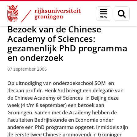
Skip
Skip
Over ons
Actueel
Nieuws
Nieuwsberichten
Menu
Zoek
to
to
en
Content
Navigation
zoeken
Bezoek van de Chinese
Academy of Sciences:
gezamenlijk PhD programma
en onderzoek
07 september 2006
Op uitnodiging van onderzoekschool SOM en
decaan prof.dr. Henk Sol brengt een delegatie van
de
Chinese Academy of Sciences
in Beijing deze
week (4 t/m 8 september) een bezoek aan
Groningen. Samen met de Academy hebben de
Faculteiten Bedrijfskunde en Economie onder
andere een PhD programma opgezet. Inmiddels zijn
de eerste twee Chinese promovendi in Groningen