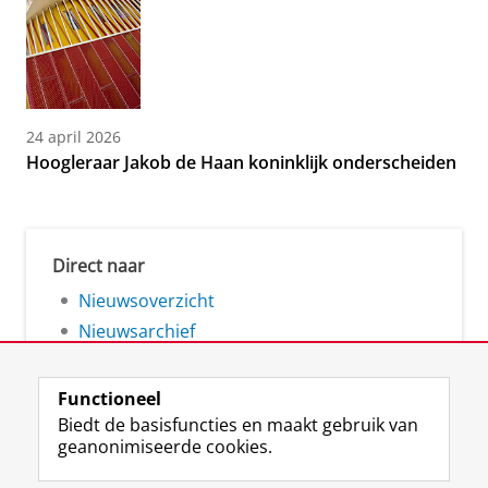
24 april 2026
Hoogleraar Jakob de Haan koninklijk onderscheiden
Direct naar
Nieuwsoverzicht
Nieuwsarchief
Functioneel
Biedt de basisfuncties en maakt gebruik van
geanonimiseerde cookies.
F
L
R
I
Y
Volg de RUG