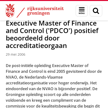
Skip
Skip
Over ons
Actueel
Nieuws
Nieuwsberichten
Menu
Zoek
to
to
en
Content
Navigation
zoeken
Executive Master of Finance
and Control ('PDCO') positief
beoordeeld door
accreditatieorgaan
29 mei 2006
De post-initiële opleiding Executive Master of
Finance and Control is eind 2005 gevisiteerd door de
NVAO, de Nederlands-Vlaamse
accreditatieorganisatie voor hoger onderwijs. Het
eindoordeel van de NVAO is bijzonder positief. De
Groningse opleiding scoort op alle onderdelen
voldoende en kreeg een compliment van de
commissie voor de kwaliteitsbewaking die begin dit