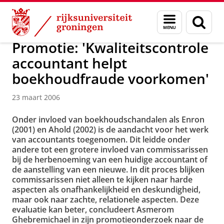
Skip
Skip
Over ons
Actueel
Nieuws
Nieuwsberichten
Menu
Zoek
to
to
en
Content
Navigation
zoeken
Promotie: 'Kwaliteitscontrole
accountant helpt
boekhoudfraude voorkomen'
23 maart 2006
Onder invloed van boekhoudschandalen als Enron
(2001) en Ahold (2002) is de aandacht voor het werk
van accountants toegenomen. Dit leidde onder
andere tot een grotere invloed van commissarissen
bij de herbenoeming van een huidige accountant of
de aanstelling van een nieuwe. In dit proces blijken
commissarissen niet alleen te kijken naar harde
aspecten als onafhankelijkheid en deskundigheid,
maar ook naar zachte, relationele aspecten. Deze
evaluatie kan beter, concludeert Asmerom
Ghebremichael in zijn promotieonderzoek naar de