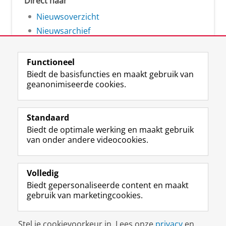
Direct naar
Nieuwsoverzicht
Nieuwsarchief
Functioneel
Biedt de basisfuncties en maakt gebruik van
geanonimiseerde cookies.
F
L
R
I
Y
Volg de RUG
a
i
S
n
o
Standaard
c
n
S
s
u
Biedt de optimale werking en maakt gebruik
e
k
-
t
T
Studiekiezers
van onder andere videocookies.
b
e
f
a
u
Maatschappij/bedrijven
o
d
e
g
b
o
I
e
r
e
Alumni
k
n
d
a
-
Volledig
p
-
R
m
k
Biedt gepersonaliseerde content en maakt
Over ons
a
p
i
-
a
gebruik van marketingcookies.
g
a
j
a
n
i
g
k
c
a
Disclaimer & Copyright
Privacy
Cookies
n
i
s
c
a
Stel je cookievoorkeur in. Lees onze
privacy
en