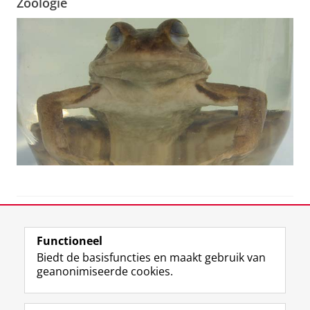
Zoölogie
View this page in:
English
Functioneel
Biedt de basisfuncties en maakt gebruik van
geanonimiseerde cookies.
F
L
R
I
Y
Volg de RUG
a
i
S
n
o