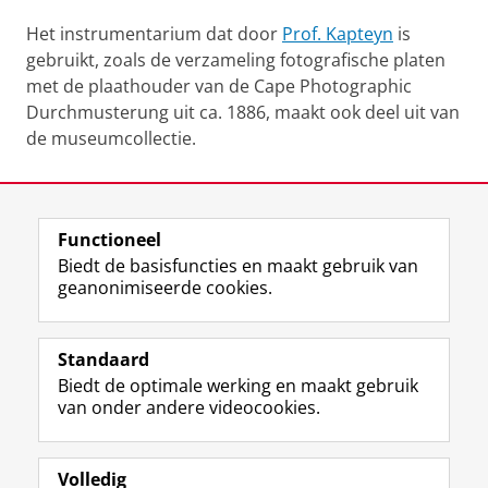
Het instrumentarium dat door
Prof. Kapteyn
is
gebruikt, zoals de verzameling fotografische platen
met de plaathouder van de Cape Photographic
Durchmusterung uit ca. 1886, maakt ook deel uit van
de museumcollectie.
Laatst gewijzigd:
10 juli 2026 11:43
Functioneel
View this page in:
English
Biedt de basisfuncties en maakt gebruik van
geanonimiseerde cookies.
F
L
R
I
Y
Volg de RUG
a
i
S
n
o
Standaard
c
n
S
s
u
Biedt de optimale werking en maakt gebruik
e
k
-
t
T
Studiekiezers
van onder andere videocookies.
b
e
f
a
u
Maatschappij/bedrijven
o
d
e
g
b
o
I
e
r
e
Alumni
k
n
d
a
-
Volledig