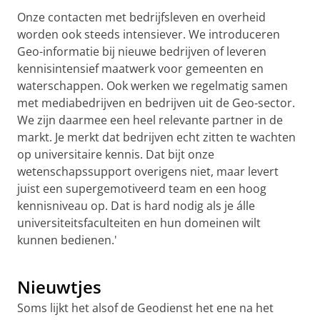
Onze contacten met bedrijfsleven en overheid
worden ook steeds intensiever. We introduceren
Geo-informatie bij nieuwe bedrijven of leveren
kennisintensief maatwerk voor gemeenten en
waterschappen. Ook werken we regelmatig samen
met mediabedrijven en bedrijven uit de Geo-sector.
We zijn daarmee een heel relevante partner in de
markt. Je merkt dat bedrijven echt zitten te wachten
op universitaire kennis. Dat bijt onze
wetenschapssupport overigens niet, maar levert
juist een supergemotiveerd team en een hoog
kennisniveau op. Dat is hard nodig als je álle
universiteitsfaculteiten en hun domeinen wilt
kunnen bedienen.'
Een video van de Geodienst
Pas uw cookie instellingen aan
om deze
video te zien
Nieuwtjes
Soms lijkt het alsof de Geodienst het ene na het