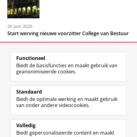
26 juni 2026
Start werving nieuwe voorzitter College van Bestuur
Functioneel
Biedt de basisfuncties en maakt gebruik van
geanonimiseerde cookies.
F
L
R
I
Y
Volg de RUG
a
i
S
n
o
Standaard
c
n
S
s
u
Biedt de optimale werking en maakt gebruik
e
k
-
t
T
Studiekiezers
van onder andere videocookies.
b
e
f
a
u
Maatschappij/bedrijven
o
d
e
g
b
o
I
e
r
e
Alumni
k
n
d
a
-
Volledig
p
-
R
m
k
Biedt gepersonaliseerde content en maakt
Over ons
a
p
i
-
a