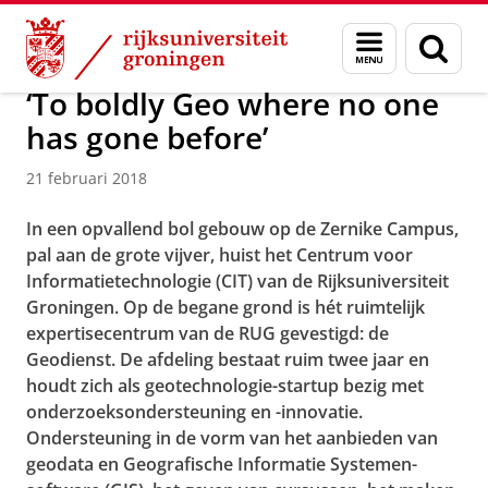
Skip
Skip
Magazine
Menu
Zoek
to
to
en
Content
Navigation
zoeken
‘To boldly Geo where no one
has gone before’
21 februari 2018
In een opvallend bol gebouw op de Zernike Campus,
pal aan de grote vijver, huist het Centrum voor
Informatietechnologie (CIT) van de Rijksuniversiteit
Groningen. Op de begane grond is hét ruimtelijk
expertisecentrum van de RUG gevestigd: de
Geodienst. De afdeling bestaat ruim twee jaar en
houdt zich als geotechnologie-startup bezig met
onderzoeksondersteuning en -innovatie.
Ondersteuning in de vorm van het aanbieden van
geodata en Geografische Informatie Systemen-