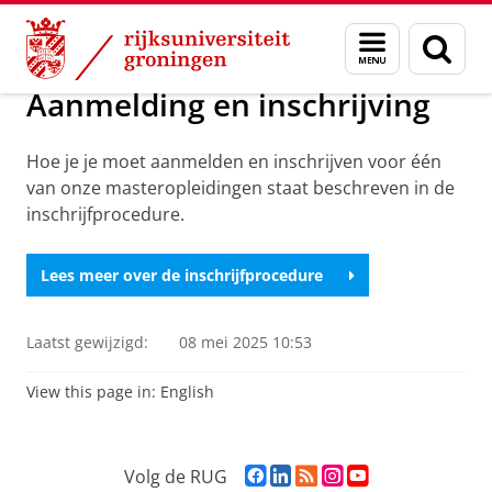
Skip
Skip
Over ons
Aanmelding en inschrijving
Menu
Zoek
to
to
en
Content
Navigation
zoeken
Aanmelding en inschrijving
Hoe je je moet aanmelden en inschrijven voor één
van onze masteropleidingen staat beschreven in de
inschrijfprocedure.
Lees meer over de inschrijfprocedure
Laatst gewijzigd:
08 mei 2025 10:53
View this page in:
English
F
L
R
I
Y
Volg de RUG