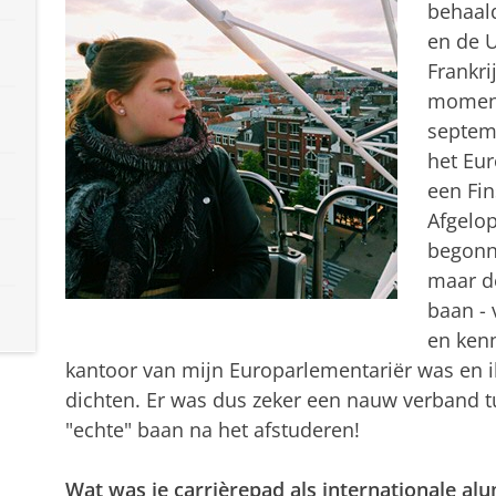
behaald
en de U
Frankri
moment 
septem
het Eur
een Fin
Afgelop
begonne
maar de
baan - 
en ken
kantoor van mijn Europarlementariër was en ik
dichten. Er was dus zeker een nauw verband t
"echte" baan na het afstuderen!
Wat was je carrièrepad als internationale al