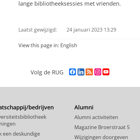
lange bibliotheeksessies met vrienden.
Laatst gewijzigd:
24 januari 2023 13:29
View this page in:
English
F
L
R
I
Y
Volg de RUG
a
i
S
n
o
c
n
S
s
u
e
k
-
t
T
b
e
f
a
u
o
d
e
g
b
tschappij/bedrijven
Alumni
o
I
e
r
e
ersiteitsbibliotheek
Alumni activiteiten
k
n
d
a
-
ningen
p
-
R
m
k
Magazine Broerstraat 5
a
p
i
-
a
k een deskundige
Wijzigingen doorgeven