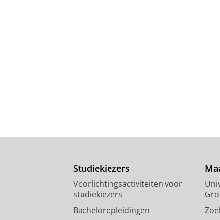
Studiekiezers
Maa
Voorlichtingsactiviteiten voor
Univ
studiekiezers
Gro
Bacheloropleidingen
Zoe