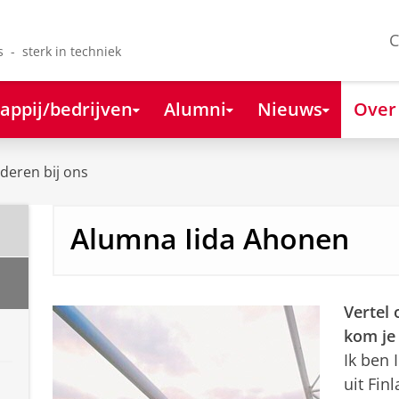
C
s - sterk in techniek
appij/bedrijven
Alumni
Nieuws
Over
deren bij ons
Alumna Iida Ahonen
Vertel 
kom je
Ik ben 
uit Fin