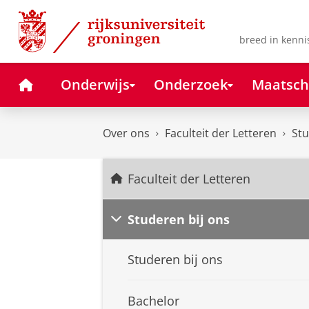
Skip
Skip
to
to
Content
Navigation
breed in kenni
Home
Onderwijs
Onderzoek
Maatsch
Over ons
Faculteit der Letteren
Stu
Faculteit der Letteren
Studeren bij ons
Studeren bij ons
Bachelor