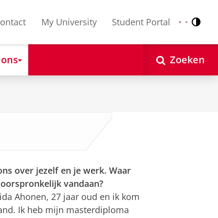
ontact
My University
Student Portal
Contr
Nederlands
English
 ons
Zoeken
ons over jezelf en je werk. Waar
 oorspronkelijk vandaan?
Iida Ahonen, 27 jaar oud en ik kom
land. Ik heb mijn masterdiploma