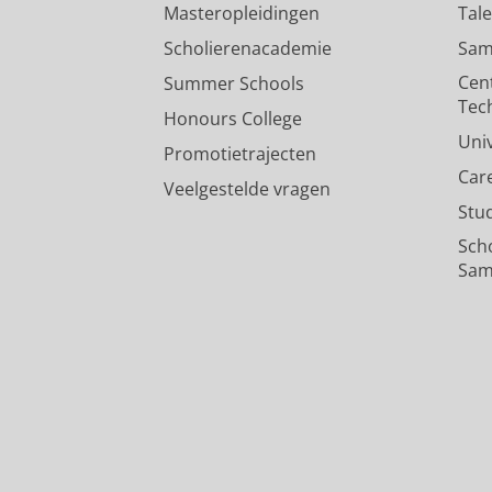
Masteropleidingen
Tal
Scholierenacademie
Sam
Cen
Summer Schools
Tec
Honours College
Uni
Promotietrajecten
Car
Veelgestelde vragen
Stu
Sch
Sam