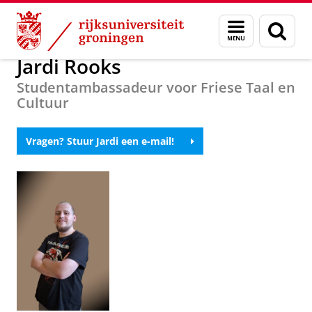
Skip
Skip
Over ons
Voorlichting
Menu
Zoek
to
to
en
Content
Navigation
zoeken
Jardi Rooks
Studentambassadeur voor Friese Taal en
Cultuur
Vragen? Stuur Jardi een e-mail!