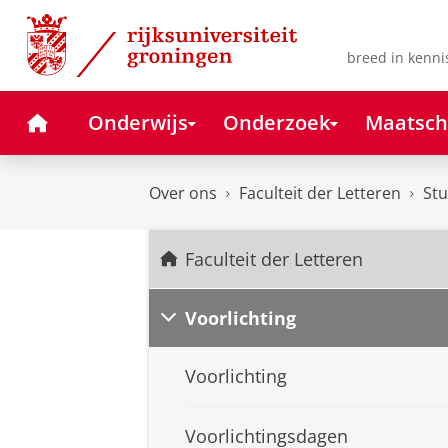
Skip
Skip
to
to
Content
Navigation
breed in kenni
Home
Onderwijs
Onderzoek
Maatsch
Over ons
Faculteit der Letteren
Stu
Faculteit der Letteren
Voorlichting
Voorlichting
Voorlichtingsdagen