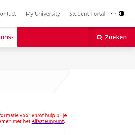
ontact
My University
Student Portal
Contr
Nederlands
English
 ons
Zoeken