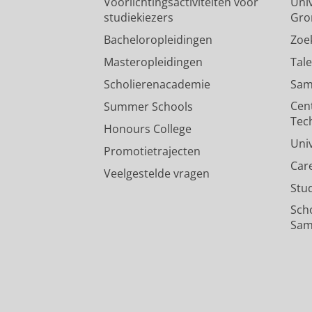
Voorlichtingsactiviteiten voor
Univ
studiekiezers
Gro
Bacheloropleidingen
Zoe
Masteropleidingen
Tal
Scholierenacademie
Sam
Cen
Summer Schools
Tec
Honours College
Uni
Promotietrajecten
Car
Veelgestelde vragen
Stu
Sch
Sam