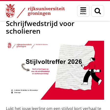
Skip
Skip
Over ons
Profielversterking Nederlands
Menu
Zoek
to
to
en
Content
Navigation
zoeken
Schrijfwedstrijd voor
scholieren
Lukt het jouw leerling om een stijlvol kort verhaal te