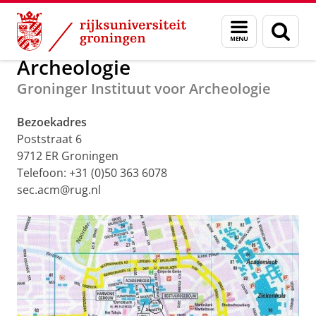
Skip
Skip
Over ons
Archeologie
Menu
Zoek
to
to
en
Content
Navigation
zoeken
Archeologie
Groninger Instituut voor Archeologie
Bezoekadres
Poststraat 6
9712 ER Groningen
Telefoon: +31 (0)50 363 6078
sec.acm@rug.nl