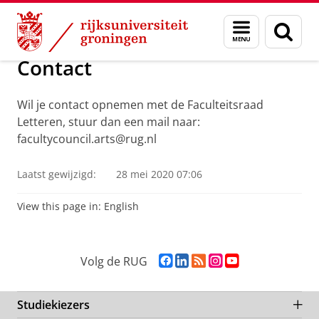
Skip
Skip
Over ons
Faculteitsraad
Menu
Zoek
to
to
en
Content
Navigation
zoeken
Contact
Wil je contact opnemen met de Faculteitsraad
Letteren, stuur dan een mail naar:
facultycouncil.arts@rug.nl
Laatst gewijzigd:
28 mei 2020 07:06
View this page in:
English
F
L
R
I
Y
Volg de RUG
a
i
S
n
o
c
n
S
s
u
e
k
-
t
T
Studiekiezers
b
e
f
a
u