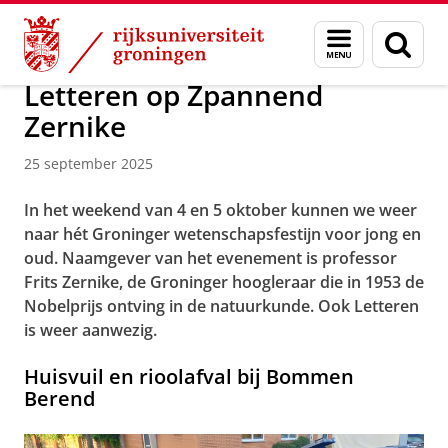
Skip
Skip
Over ons
Actueel
Menu
Zoek
to
to
en
Content
Navigation
zoeken
Letteren op Zpannend
Zernike
25 september 2025
In het weekend van 4 en 5 oktober kunnen we weer
naar hét Groninger wetenschapsfestijn voor jong en
oud. Naamgever van het evenement is professor
Frits Zernike, de Groninger hoogleraar die in 1953 de
Nobelprijs ontving in de natuurkunde. Ook Letteren
is weer aanwezig.
Huisvuil en rioolafval bij Bommen
Berend