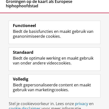
Groningen op de kaart als Europese
hiphophoofdstad
Functioneel
Biedt de basisfuncties en maakt gebruik van
geanonimiseerde cookies.
F
L
R
I
Y
Volg de RUG
a
i
S
n
o
Standaard
c
n
S
s
u
Biedt de optimale werking en maakt gebruik
e
k
-
t
T
Studiekiezers
van onder andere videocookies.
b
e
f
a
u
Maatschappij/bedrijven
o
d
e
g
b
o
I
e
r
e
Alumni
k
n
d
a
-
Volledig
p
-
R
m
k
Biedt gepersonaliseerde content en maakt
Over ons
a
p
i
-
a
gebruik van marketingcookies.
g
a
j
a
n
i
g
k
c
a
Disclaimer & Copyright
Privacy
Cookies
n
i
s
c
a
Stel je cookievoorkeur in. Lees onze
privacy
en
Inloggen
a
n
u
o
l
cookie disclaimer
voor meer informatie.