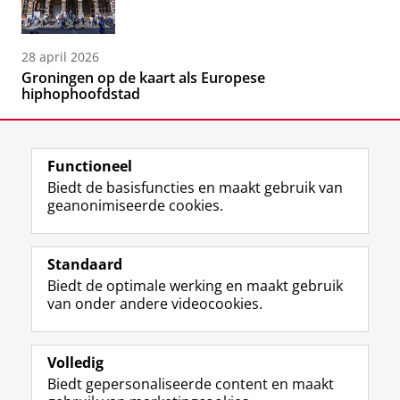
28 april 2026
Groningen op de kaart als Europese
hiphophoofdstad
Functioneel
Biedt de basisfuncties en maakt gebruik van
geanonimiseerde cookies.
F
L
R
I
Y
Volg de RUG
a
i
S
n
o
Standaard
c
n
S
s
u
Biedt de optimale werking en maakt gebruik
e
k
-
t
T
Studiekiezers
van onder andere videocookies.
b
e
f
a
u
Maatschappij/bedrijven
o
d
e
g
b
o
I
e
r
e
Alumni
k
n
d
a
-
Volledig
p
-
R
m
k
Biedt gepersonaliseerde content en maakt
Over ons
a
p
i
-
a