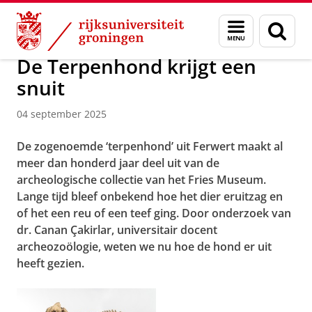
Skip
Skip
Over ons
Actueel
Menu
Zoek
to
to
en
Content
Navigation
zoeken
De Terpenhond krijgt een
snuit
04 september 2025
De zogenoemde ‘terpenhond’ uit Ferwert maakt al
meer dan honderd jaar deel uit van de
archeologische collectie van het Fries Museum.
Lange tijd bleef onbekend hoe het dier eruitzag en
of het een reu of een teef ging. Door onderzoek van
dr. Canan Çakirlar, universitair docent
archeozoölogie, weten we nu hoe de hond er uit
heeft gezien.