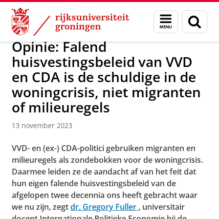
Skip
Skip
Over ons
Actueel
Menu
Zoek
to
to
en
Content
Navigation
zoeken
Opinie: Falend
huisvestingsbeleid van VVD
en CDA is de schuldige in de
woningcrisis, niet migranten
of milieuregels
13 november 2023
VVD- en (ex-) CDA-politici gebruiken migranten en
milieuregels als zondebokken voor de woningcrisis.
Daarmee leiden ze de aandacht af van het feit dat
hun eigen falende huisvestingsbeleid van de
afgelopen twee decennia ons heeft gebracht waar
we nu zijn, zegt
dr. Gregory Fuller
,
universitair
docent Internationale Politieke Economie bij de