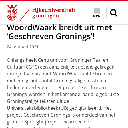
Skip
Skip
Over ons
Actueel
Menu
Zoek
to
to
en
Content
Navigation
zoeken
WoordWaark breidt uit met
‘Geschreven Gronings’!
24 februari 2021
Onlangs heeft Centrum voor Groninger Taal en
Cultuur (CGTC) een aanzienlijke subsidie gekregen
om zijn taaldatabank WoordWaark uit te breiden
met een groot aantal Groningstalige teksten uit
heden en verleden. In het project ‘Geschreven
Gronings’ worden in het komende jaar alle gedrukte
Groningstalige teksten uit de
Universiteitsbibliotheek (UB) gedigitaliseerd. Het
project Geschreven Gronings is onderdeel van het
grotere Spotlight project, waarmee de