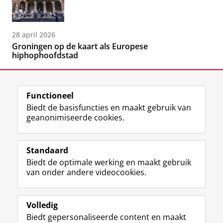
28 april 2026
Groningen op de kaart als Europese
hiphophoofdstad
Functioneel
Biedt de basisfuncties en maakt gebruik van
geanonimiseerde cookies.
F
L
R
I
Y
Volg de RUG
a
i
S
n
o
Standaard
c
n
S
s
u
Biedt de optimale werking en maakt gebruik
e
k
-
t
T
Studiekiezers
van onder andere videocookies.
b
e
f
a
u
Maatschappij/bedrijven
o
d
e
g
b
o
I
e
r
e
Alumni
k
n
d
a
-
Volledig
p
-
R
m
k
Biedt gepersonaliseerde content en maakt
Over ons