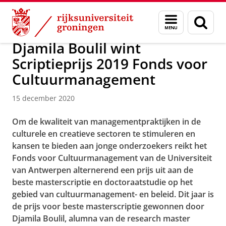
Skip
Skip
Over ons
Actueel
Menu
Zoek
to
to
en
Content
Navigation
zoeken
Djamila Boulil wint
Scriptieprijs 2019 Fonds voor
Cultuurmanagement
15 december 2020
Om de kwaliteit van managementpraktijken in de
culturele en creatieve sectoren te stimuleren en
kansen te bieden aan jonge onderzoekers reikt het
Fonds voor Cultuurmanagement van de Universiteit
van Antwerpen alternerend een prijs uit aan de
beste masterscriptie en doctoraatstudie op het
gebied van cultuurmanagement- en beleid. Dit jaar is
de prijs voor beste masterscriptie gewonnen door
Djamila Boulil, alumna van de research master