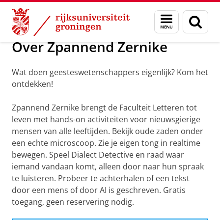
Skip
Skip
Over ons
Humanities@Work en Zpannend Zernike
Menu
Zoek
to
to
en
Content
Navigation
zoeken
Over Zpannend Zernike
Wat doen geesteswetenschappers eigenlijk? Kom het
ontdekken!
Zpannend Zernike brengt de Faculteit Letteren tot
leven met hands-on activiteiten voor nieuwsgierige
mensen van alle leeftijden. Bekijk oude zaden onder
een echte microscoop. Zie je eigen tong in realtime
bewegen. Speel Dialect Detective en raad waar
iemand vandaan komt, alleen door naar hun spraak
te luisteren. Probeer te achterhalen of een tekst
door een mens of door AI is geschreven. Gratis
toegang, geen reservering nodig.