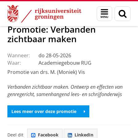
Skip
Skip
Over ons
Faculteit der Letteren
Onze faculteit
Actueel
Menu
Zoek
to
to
en
Content
Navigation
zoeken
Promotie: Verbanden
zichtbaar maken
Wanneer:
do 28-05-2026
Waar:
Academiegebouw RUG
Promotie van drs. M. (Moniek) Vis
Verbanden zichtbaar maken. Ontwerp en effecten van
genregericht, samenhangend lees- en schrijfonderwijs
Lees meer over deze promotie
Deel dit
Facebook
LinkedIn