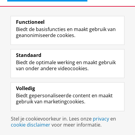
Deel dit
Facebook
LinkedIn
Functioneel
Biedt de basisfuncties en maakt gebruik van
geanonimiseerde cookies.
F
L
R
I
Y
Volg de RUG
a
i
S
n
o
Standaard
c
n
S
s
u
Biedt de optimale werking en maakt gebruik
e
k
-
t
T
Studiekiezers
van onder andere videocookies.
b
e
f
a
u
Maatschappij/bedrijven
o
d
e
g
b
o
I
e
r
e
Alumni
k
n
d
a
-
Volledig
p
-
R
m
k
Biedt gepersonaliseerde content en maakt
Over ons
a
p
i
-
a
gebruik van marketingcookies.
g
a
j
a
n
i
g
k
c
a
Disclaimer & Copyright
Privacy
Cookies
n
i
s
c
a
Stel je cookievoorkeur in. Lees onze
privacy
en
Inloggen
a
n
u
o
l
cookie disclaimer
voor meer informatie.
R
a
n
u
R