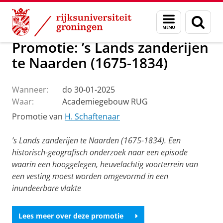
Skip
Skip
Over ons
Faculteit der Letteren
Onze faculteit
Actueel
Menu
Zoek
to
to
en
Content
Navigation
zoeken
Promotie: ’s Lands zanderijen
te Naarden (1675-1834)
Wanneer:
do 30-01-2025
Waar:
Academiegebouw RUG
Promotie van
H. Schaftenaar
’s Lands zanderijen te Naarden (1675-1834). Een
historisch-geografisch onderzoek naar een episode
waarin een hooggelegen, heuvelachtig voorterrein van
een vesting moest worden omgevormd in een
inundeerbare vlakte
Lees meer over deze promotie