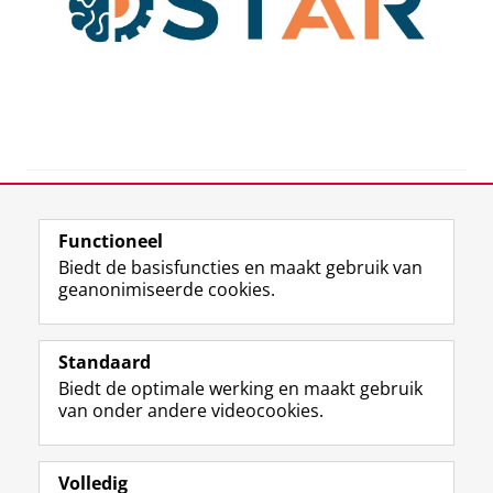
View this page in:
English
Functioneel
Biedt de basisfuncties en maakt gebruik van
geanonimiseerde cookies.
T
L
Y
Volg ons op
w
i
o
Standaard
i
n
u
Biedt de optimale werking en maakt gebruik
t
k
T
Studiekiezers
van onder andere videocookies.
t
e
u
Maatschappij/bedrijven
e
d
b
r
I
e
Alumni
p
n
-
Volledig