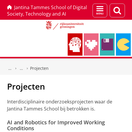
Jantina Tammes School of Digital
Menu
Zoek
Society, Technology and AI
en
zoeken
Skip
Skip
to
to
Projecten
Content
Navigation
Projecten
Interdisciplinaire onderzoeksprojecten waar de
Jantina Tammes School bij betrokken is.
AI and Robotics for Improved Working
Conditions