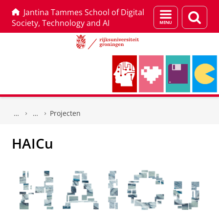
Jantina Tammes School of Digital
Menu
Zoek
Society, Technology and AI
en
zoeken
Skip
Skip
to
to
Projecten
Content
Navigation
HAICu