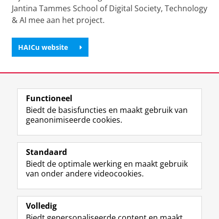
Jantina Tammes School of Digital Society, Technology
& AI mee aan het project.
HAICu website
Laatst gewijzigd:
07 augustus 2024 11:47
Functioneel
View this page in:
English
Biedt de basisfuncties en maakt gebruik van
geanonimiseerde cookies.
T
L
Y
Volg ons op
w
i
o
Standaard
i
n
u
Biedt de optimale werking en maakt gebruik
t
k
T
Studiekiezers
van onder andere videocookies.
t
e
u
Maatschappij/bedrijven
e
d
b
r
I
e
Alumni
p
n
-
Volledig
r
-
k
Biedt gepersonaliseerde content en maakt