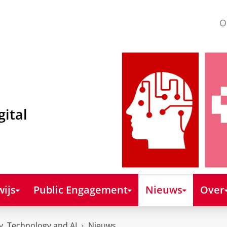
O
gital
ijs
Public Engagement
Nieuws
Over
y, Technology and AI
Nieuws