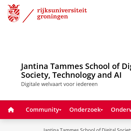
Skip
Skip
to
to
Content
Navigation
Jantina Tammes School of Di
Society, Technology and AI
Digitale welvaart voor iedereen
Home
Community
Onderzoek
Onderw
Jantina Tammes School of Digital Societ