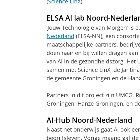
(
Science LinX
).
ELSA AI lab Noord-Nederla
‘Jouw Technologie van Morgen’ is ee
Nederland
(ELSA-NN), een consorti
maatschappelijke partners, bedrijv
doen naar en bij willen dragen aa
van AI in de gezondheidszorg. Het
samen met Science LinX, de Jantin
de gemeente Groningen en de Hanz
Partners in dit project zijn UMCG, 
Groningen, Hanze Groningen, en d
AI-Hub Noord-Nederland
Naast het onderwijs gaat AI ook een
bedrijfsleven. Vorige maand gaf de