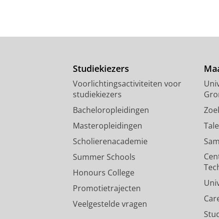
Studiekiezers
Maa
Voorlichtingsactiviteiten voor
Univ
studiekiezers
Gro
Bacheloropleidingen
Zoe
Masteropleidingen
Tal
Scholierenacademie
Sam
Cen
Summer Schools
Tec
Honours College
Uni
Promotietrajecten
Car
Veelgestelde vragen
Stu