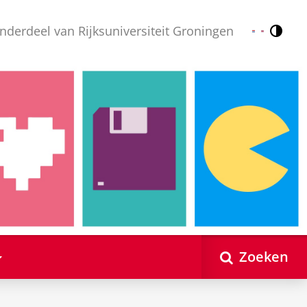
nderdeel van Rijksuniversiteit Groningen
Contr
Nederlands
English
Zoeken