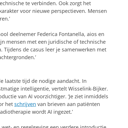
technische te verbinden. Ook zorgt het
e karakter voor nieuwe perspectieven. Mensen
ren.’
hool deelnemer Federica Fontanella, aios en
zijn mensen met een juridische of technische
n. Tijdens de casus leer je samenwerken met
achtergronden.’
e laatste tijd de nodige aandacht. In
atige intelligentie, vertelt Wisselink-Bijker.
ductie van AI voorzichtiger. ‘Je ziet inmiddels
or het
schrijven
van brieven aan patiënten
diotherapie wordt AI ingezet.’
 wet- en regelgeving een verdere introductie