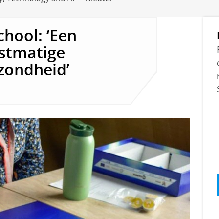
chool: ‘Een
nstmatige
ezondheid’