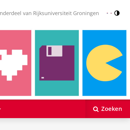
nderdeel van Rijksuniversiteit Groningen
Contr
Nederlands
English
Zoeken