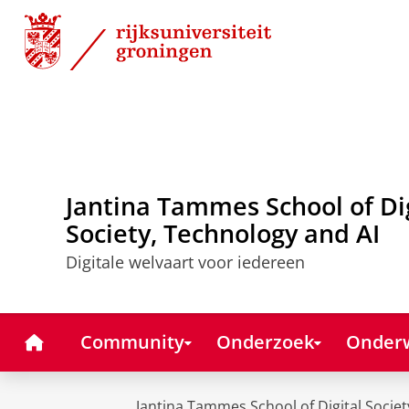
Skip
Skip
to
to
Content
Navigation
Jantina Tammes School of Di
Society, Technology and AI
Digitale welvaart voor iedereen
Home
Community
Onderzoek
Onderw
Jantina Tammes School of Digital Societ