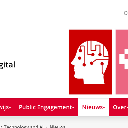
O
gital
ijs
Public Engagement
Nieuws
Over
y, Technology and AI
Nieuws