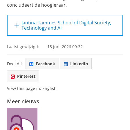
concludeert de hoogleraar.
Jantina Tammes School of Digital Society,
Technology and AI
De Jantina Tammes School (JTS) is het
interdisciplinaire platform met de focus op de
Laatst gewijzigd:
15 juni 2026 09:32
digitale samenleving, technologie en artificiële
intelligentie (AI). De JTS is een van de vier
Deel dit
Facebook
LinkedIn
Schools voor Wetenschap en Samenleving
van
de Rijksuniversiteit Groningen, die zich
Pinterest
bezighouden met maatschappelijke
vraagstukken, samen met publiek,
View this page in:
English
onderwijsinstellingen, overheden en
Meer nieuws
bedrijfsleven.