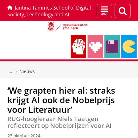
Jantina Tammes School of Digital
Menu
Zoek
Society, Technology and AI
en
zoeken
Skip
Skip
to
to
Nieuws
Content
Navigation
‘We grapten hier al: straks
krijgt AI ook de Nobelprijs
voor Literatuur’
RUG-hoogleraar Niels Taatgen
reflecteert op Nobelprijzen voor AI
23 oktober 2024