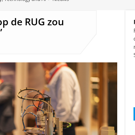
op de RUG zou
’