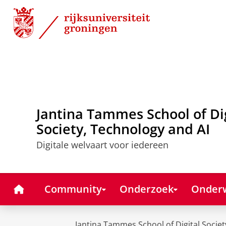
Skip
Skip
to
to
Content
Navigation
Jantina Tammes School of Di
Society, Technology and AI
Digitale welvaart voor iedereen
Home
Community
Onderzoek
Onderw
Jantina Tammes School of Digital Societ