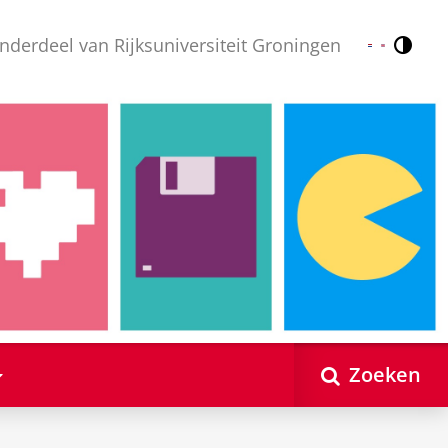
nderdeel van Rijksuniversiteit Groningen
Contr
Nederlands
English
Zoeken