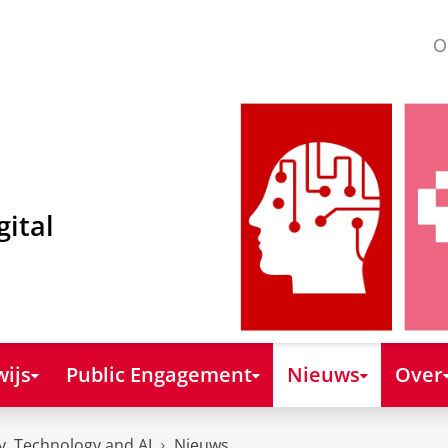
O
gital
ijs
Public Engagement
Nieuws
Over
y, Technology and AI
Nieuws