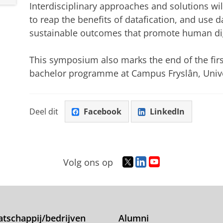
Interdisciplinary approaches and solutions will
to reap the benefits of datafication, and use d
sustainable outcomes that promote human dig
This symposium also marks the end of the firs
bachelor programme at Campus Fryslân, Unive
Deel dit
Facebook
LinkedIn
T
L
Y
Volg ons op
w
i
o
i
n
u
t
k
T
t
e
u
e
d
b
tschappij/bedrijven
Alumni