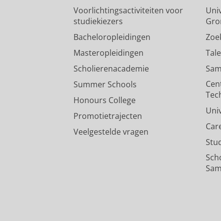
Voorlichtingsactiviteiten voor
Univ
studiekiezers
Gro
Bacheloropleidingen
Zoe
Masteropleidingen
Tal
Scholierenacademie
Sam
Cen
Summer Schools
Tec
Honours College
Uni
Promotietrajecten
Car
Veelgestelde vragen
Stu
Sch
Sam