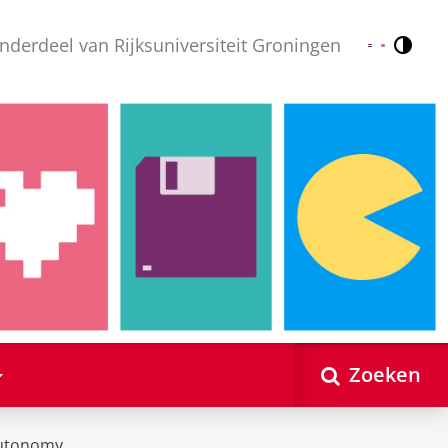
nderdeel van Rijksuniversiteit Groningen
Contr
Nederlands
English
Zoeken
utonomy