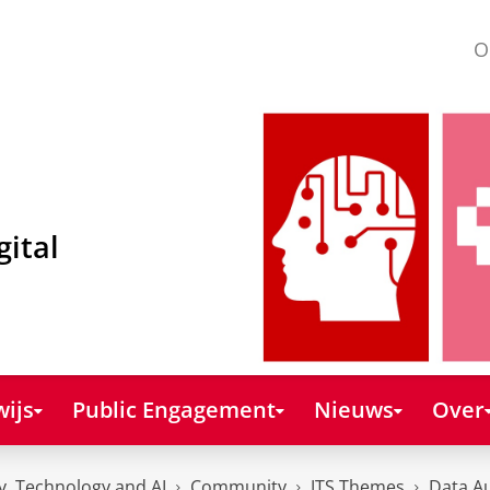
O
gital
ijs
Public Engagement
Nieuws
Over
y, Technology and AI
Community
JTS Themes
Data A