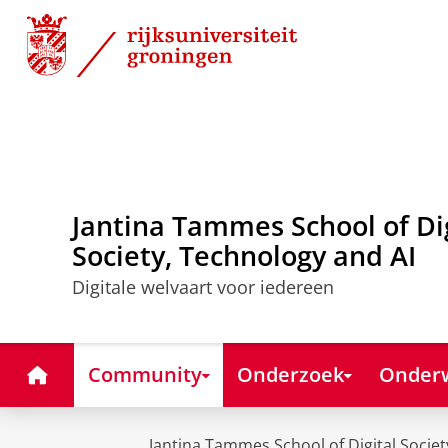
Skip
Skip
to
to
Content
Navigation
Jantina Tammes School of Di
Society, Technology and AI
Digitale welvaart voor iedereen
Home
Community
Onderzoek
Onderw
Jantina Tammes School of Digital Societ