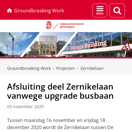
Menu
Zoek
Groundbreaking Work
en
zoeken
Skip
Skip
to
to
Groundbreaking Work
Projecten
Zernikelaan
Content
Navigation
Afsluiting deel Zernikelaan
vanwege upgrade busbaan
09 november 2020
Tussen maandag 16 november en vrijdag 18
december 2020 wordt de Zernikelaan tussen De