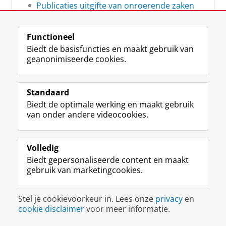
Publicaties uitgifte van onroerende zaken
Functioneel
Biedt de basisfuncties en maakt gebruik van
geanonimiseerde cookies.
L
Volg ons op
i
Standaard
n
Biedt de optimale werking en maakt gebruik
k
Studiekiezers
van onder andere videocookies.
e
Maatschappij/bedrijven
d
I
Alumni
n
Volledig
-
Biedt gepersonaliseerde content en maakt
Over ons
p
gebruik van marketingcookies.
a
g
Disclaimer & Copyright
Privacy
Cookies
i
Stel je cookievoorkeur in. Lees onze
privacy
en
Inloggen
n
cookie disclaimer
voor meer informatie.
a