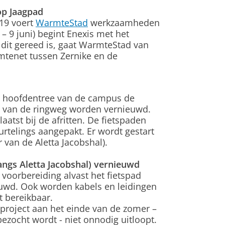
p Jaagpad
019 voert
WarmteStad
werkzaamheden
3 – 9 juni) begint Enexis met het
 dit gereed is, gaat WarmteStad van
mtenet tussen Zernike en de
de hoofdentree van de campus de
en van de ringweg worden vernieuwd.
atst bij de afritten. De fietspaden
rtelings aangepakt. Er wordt gestart
 van de Aletta Jacobshal).
angs Aletta Jacobshal) vernieuwd
 voorbereiding alvast het fietspad
euwd. Ook worden kabels en leidingen
ft bereikbaar.
 project aan het einde van de zomer –
zocht wordt - niet onnodig uitloopt.