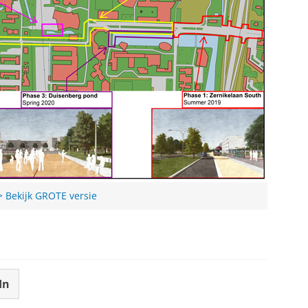
> Bekijk GROTE versie
In