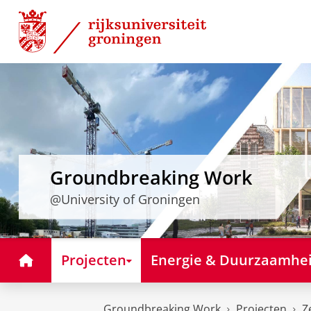
Skip
Skip
to
to
Content
Navigation
Groundbreaking Work
@University of Groningen
Home
Projecten
Energie & Duurzaamhe
Groundbreaking Work
Projecten
Z