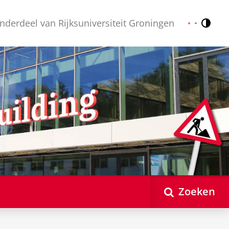
nderdeel van Rijksuniversiteit Groningen
Contr
Nederlands
English
Zoeken