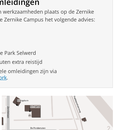
mleidingen
n werkzaamheden plaats op de Zernike
e Zernike Campus het volgende advies:
te Park Selwerd
ten extra reistijd
ele omleidingen zijn via
ork
.