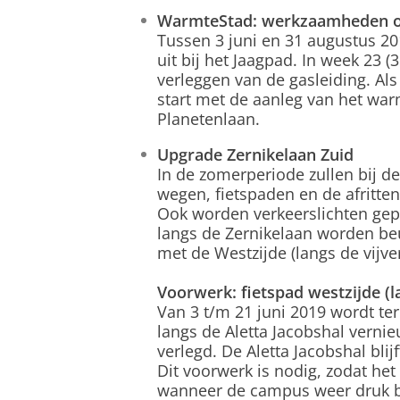
WarmteStad: werkzaamheden o
Tussen 3 juni en 31 augustus 2
uit bij het Jaagpad. In week 23 (
verleggen van de gasleiding. Als
start met de aanleg van het war
Planetenlaan.
Upgrade Zernikelaan Zuid
In de zomerperiode zullen bij 
wegen, fietspaden en de afritt
Ook worden verkeerslichten gepla
langs de Zernikelaan worden beu
met de Westzijde (langs de vijver
Voorwerk: fietspad westzijde (l
Van 3 t/m 21 juni 2019 wordt ter
langs de Aletta Jacobshal verni
verlegd. De Aletta Jacobshal blij
Dit voorwerk is nodig, zodat het
wanneer de campus weer druk be