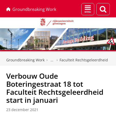
Menu
Zoek
Groundbreaking Work
en
zoeken
Skip
Skip
to
to
Groundbreaking Work
Faculteit Rechtsgeleerdheid
Content
Navigation
Verbouw Oude
Boteringestraat 18 tot
Faculteit Rechtsgeleerdheid
start in januari
23 december 2021