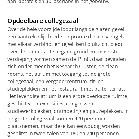
aan labtafels en 30 laserlabs in het gebouw.
Definitief Ontwerp van nieuwbouw Zernikeborg
Pas uw cookie instellingen aan
om deze
video te zien
Opdeelbare collegezaal
Over de hele voorzijde loopt langs de glazen gevel
een aantrekkelijk brede looproute die alle vleugels
met elkaar verbindt en tegelijkertijd uitzicht biedt
over de campus. De begane grond en de eerste
verdieping vormen samen de ‘Plint’, daar bevinden
zich onder meer het Research Cluster, de clean
rooms, het atrium met toegang tot de grote
collegezaal, een vergadercentrum, zit- en
studieplekken en het restaurant met buitenterras.
Het levendige atrium is een grote overkapte ruimte,
geschikt voor exposities, congressen,
studiewerkplekken, ontmoeting en pauzeplekken. In
de grote collegezaal kunnen 420 personen
plaatsnemen, maar deze kan eenvoudig worden
gesplitst in twee zalen van 180 en 240 personen.