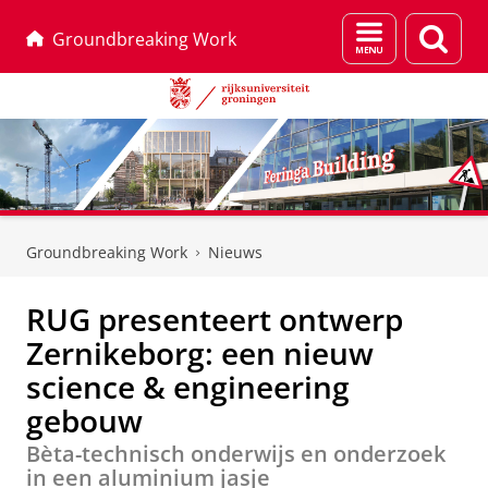
Menu
Zoek
Groundbreaking Work
en
zoeken
Skip
Skip
to
to
Groundbreaking Work
Nieuws
Content
Navigation
RUG presenteert ontwerp
Zernikeborg: een nieuw
science & engineering
gebouw
Bèta-technisch onderwijs en onderzoek
in een aluminium jasje