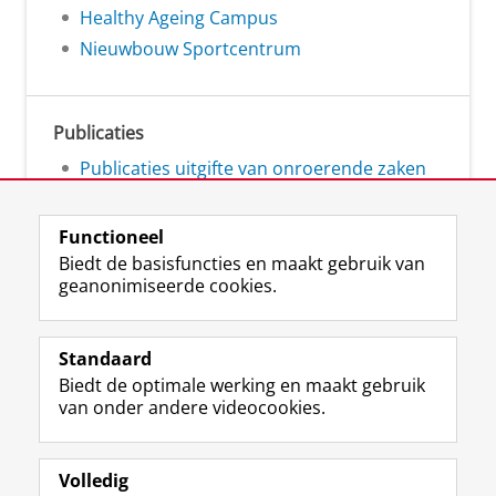
Healthy Ageing Campus
Nieuwbouw Sportcentrum
Publicaties
Publicaties uitgifte van onroerende zaken
Functioneel
Biedt de basisfuncties en maakt gebruik van
geanonimiseerde cookies.
L
Volg ons op
i
Standaard
n
Biedt de optimale werking en maakt gebruik
k
Studiekiezers
van onder andere videocookies.
e
Maatschappij/bedrijven
d
I
Alumni
n
Volledig