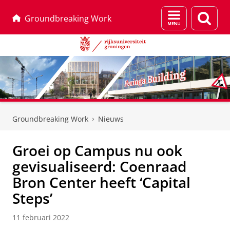
Menu
Zoek
Groundbreaking Work
en
zoeken
Skip
Skip
to
to
Groundbreaking Work
Nieuws
Content
Navigation
Groei op Campus nu ook
gevisualiseerd: Coenraad
Bron Center heeft ‘Capital
Steps’
11 februari 2022