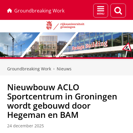
Menu
Zoek
Groundbreaking Work
en
zoeken
Skip
Skip
to
to
Groundbreaking Work
Nieuws
Content
Navigation
Nieuwbouw ACLO
Sportcentrum in Groningen
wordt gebouwd door
Hegeman en BAM
24 december 2025