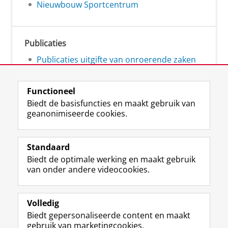
Nieuwbouw Sportcentrum
Publicaties
Publicaties uitgifte van onroerende zaken
Functioneel
Biedt de basisfuncties en maakt gebruik van
geanonimiseerde cookies.
L
Volg ons op
i
Standaard
n
Biedt de optimale werking en maakt gebruik
k
Studiekiezers
van onder andere videocookies.
e
Maatschappij/bedrijven
d
I
Alumni
n
Volledig
-
Biedt gepersonaliseerde content en maakt
Over ons
p
gebruik van marketingcookies.