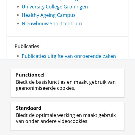
University College Groningen
Healthy Ageing Campus
Nieuwbouw Sportcentrum
Publicaties
Publicaties uitgifte van onroerende zaken
Functioneel
Biedt de basisfuncties en maakt gebruik van
geanonimiseerde cookies.
L
Volg ons op
i
Standaard
n
Biedt de optimale werking en maakt gebruik
k
Studiekiezers
van onder andere videocookies.
e
Maatschappij/bedrijven
d
I