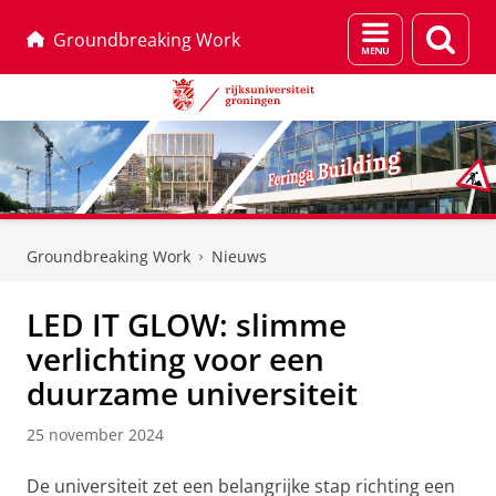
Menu
Zoek
Groundbreaking Work
en
zoeken
Skip
Skip
to
to
Groundbreaking Work
Nieuws
Content
Navigation
LED IT GLOW: slimme
verlichting voor een
duurzame universiteit
25 november 2024
De universiteit zet een belangrijke stap richting een