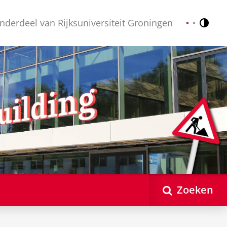
nderdeel van Rijksuniversiteit Groningen
Contr
Nederlands
English
Zoeken