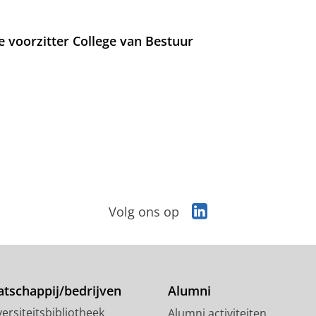
e voorzitter College van Bestuur
L
Volg ons op
i
n
k
e
d
tschappij/bedrijven
Alumni
I
ersiteitsbibliotheek
Alumni activiteiten