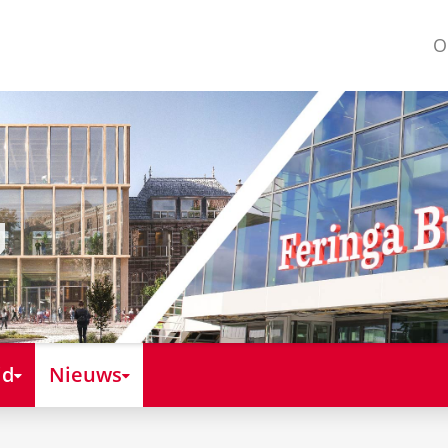
O
id
Nieuws