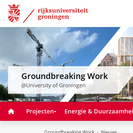
Skip
Skip
to
to
Content
Navigation
Groundbreaking Work
@University of Groningen
Home
Projecten
Energie & Duurzaamhe
Groundbreaking Work
Nieuws