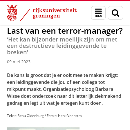
Skip
Skip
to
to
GMW
Onderzoek
Werk en samenwerken
Menu
Zoek
Content
Navigation
en
zoeken
Last van een terror-manager?
‘Het kan bijzonder moeilijk zijn om met
een destructieve leidinggevende te
breken’
09 mei 2023
De kans is groot dat je er ooit mee te maken krijgt:
een leidinggevende die jou of een collega tot
mikpunt maakt. Organisatiepsycholoog Barbara
Wisse doet onderzoek naar dit letterlijk ziekmakend
gedrag en legt uit wat je ertegen kunt doen.
Tekst: Beau Oldenburg / Foto's: Henk Veenstra