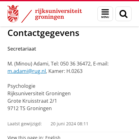
Skip
Skip
to
to
Experimentele Psychologie
Menu
Zoek
Content
Navigation
en
zoeken
Contactgegevens
Secretariaat
M. (Minou) Adami, Tel: 050 36 36472, E-mail:
m.adami@rug.nl
, Kamer: H.0263
Psychologie
Rijksuniversiteit Groningen
Grote Kruisstraat 2/1
9712 TS Groningen
Laatst gewijzigd:
20 juni 2024 08:11
View this page in:
English