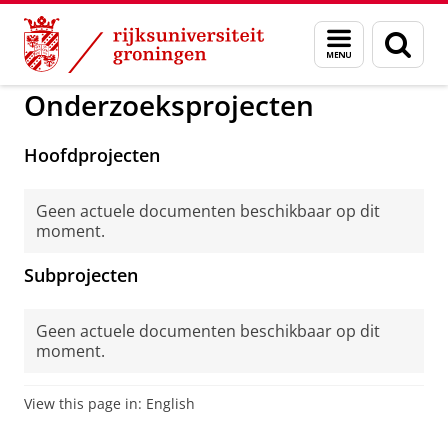
Skip
Skip
to
to
Klinische en Ontwikkelingsneur
Menu
Zoek
Content
Navigation
en
zoeken
Onderzoeksprojecten
Hoofdprojecten
Geen actuele documenten beschikbaar op dit
moment.
Subprojecten
Geen actuele documenten beschikbaar op dit
moment.
View this page in:
English