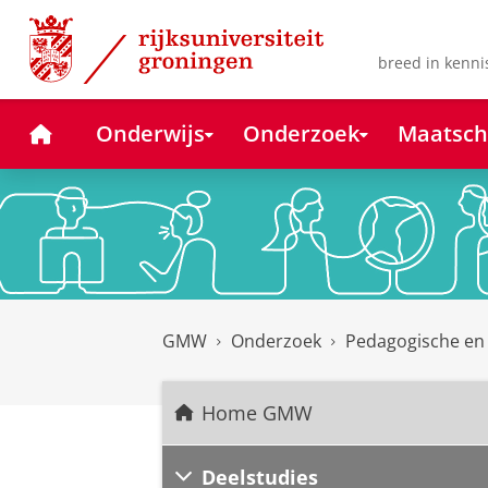
Skip
Skip
to
to
Content
Navigation
breed in kenni
Home
Onderwijs
Onderzoek
Maatsch
GMW
Onderzoek
Pedagogische en
Home GMW
Deelstudies