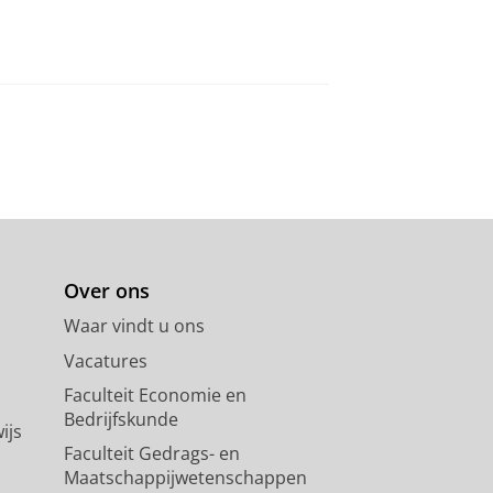
Over ons
Waar vindt u ons
Vacatures
Faculteit Economie en
Bedrijfskunde
ijs
Faculteit Gedrags- en
Maatschappijwetenschappen