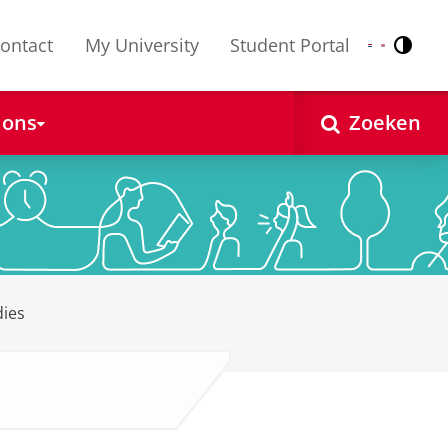
ontact
My University
Student Portal
Contr
Nederlands
English
 ons
Zoeken
dies