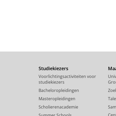
Studiekiezers
Maa
Voorlichtingsactiviteiten voor
Univ
studiekiezers
Gro
Bacheloropleidingen
Zoe
Masteropleidingen
Tal
Scholierenacademie
Sam
Cen
Summer Schools