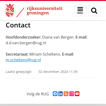
Skip
Skip
to
to
GMW
Suïcidepreventie samenleving
Menu
Zoek
Content
Navigation
en
zoeken
Contact
Hoofdonderzoeker:
Diana van Bergen.
E-mail:
d.d.van.bergen@rug.nl
Secretariaat:
Miriam Scheltens
. E-mail:
m.scheltens@rug.nl
Laatst gewijzigd:
02 december 2024 11:39
F
L
R
I
Y
Volg de RUG
a
i
S
n
o
c
n
S
s
u