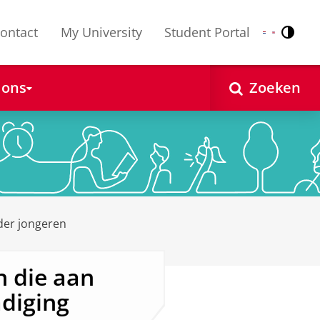
ontact
My University
Student Portal
Contr
Nederlands
English
 ons
Zoeken
der jongeren
n die aan
adiging