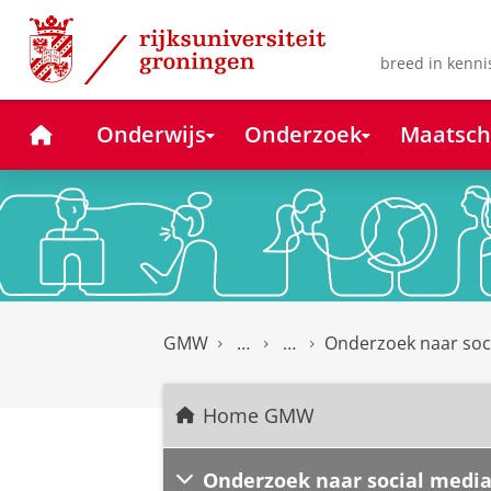
Skip
Skip
to
to
Content
Navigation
breed in kenni
Home
Onderwijs
Onderzoek
Maatsch
GMW
Onderzoek naar soci
Home GMW
Onderzoek naar social medi