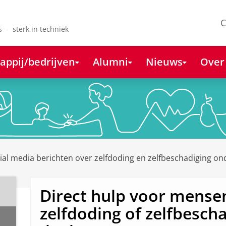
C
s - sterk in techniek
appij/bedrijven
Alumni
Nieuws
Over
al media berichten over zelfdoding en zelfbeschadiging on
Direct hulp voor mense
zelfdoding of zelfbesch
a