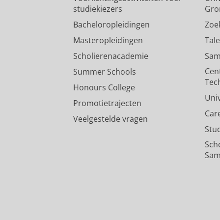
studiekiezers
Gro
Bacheloropleidingen
Zoe
Masteropleidingen
Tal
Scholierenacademie
Sam
Cen
Summer Schools
Tec
Honours College
Uni
Promotietrajecten
Car
Veelgestelde vragen
Stu
Sch
Sam