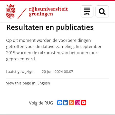
Skip
Skip
to
to
Participatie bij uithuispl
Menu
Zoek
Content
Navigation
en
zoeken
Resultaten en publicaties
Op dit moment worden de voorbereidingen
getroffen voor de dataverzameling. In september
2019 worden de uitkomsten van het onderzoek
gepresenteerd.
Laatst gewijzigd:
20 juni 2024 08:07
View this page in:
English
F
L
R
I
Y
Volg de RUG
a
i
S
n
o
c
n
S
s
u