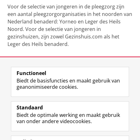
Voor de selectie van jongeren in de pleegzorg zijn
een aantal pleegzorgorganisaties in het noorden van
Nederland benaderd: Yorneo en Leger des Heils
Noord. Voor de selectie van jongeren in
gezinshuizen, zijn zowel Gezinshuis.com als het
Leger des Heils benaderd.
Laatst gewijzigd:
20 juni 2024 08:07
Functioneel
View this page in:
English
Biedt de basisfuncties en maakt gebruik van
geanonimiseerde cookies.
F
L
R
I
Y
Volg de RUG
a
i
S
n
o
Standaard
c
n
S
s
u
Biedt de optimale werking en maakt gebruik
e
k
-
t
T
Studiekiezers
van onder andere videocookies.
b
e
f
a
u
Maatschappij/bedrijven
o
d
e
g
b
o
I
e
r
e