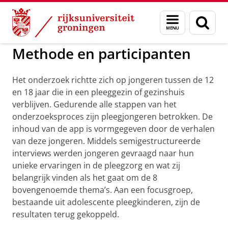
Skip
Skip
to
to
GMW
Mijn Andere Thuis
Menu
Zoek
Content
Navigation
en
zoeken
Methode en participanten
Het onderzoek richtte zich op jongeren tussen de 12
en 18 jaar die in een pleeggezin of gezinshuis
verblijven. Gedurende alle stappen van het
onderzoeksproces zijn pleegjongeren betrokken. De
inhoud van de app is vormgegeven door de verhalen
van deze jongeren. Middels semigestructureerde
interviews werden jongeren gevraagd naar hun
unieke ervaringen in de pleegzorg en wat zij
belangrijk vinden als het gaat om de 8
bovengenoemde thema’s. Aan een focusgroep,
bestaande uit adolescente pleegkinderen, zijn de
resultaten terug gekoppeld.