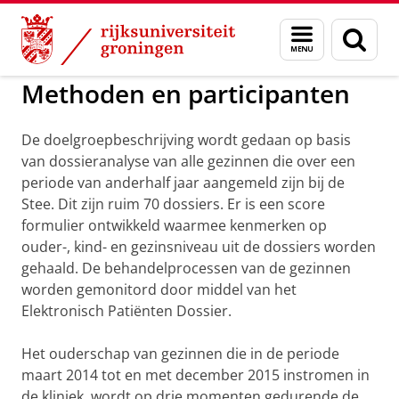
Skip
Skip
to
to
GMW
Gezond terug
Menu
Zoek
Content
Navigation
en
zoeken
Methoden en participanten
De doelgroepbeschrijving wordt gedaan op basis
van dossieranalyse van alle gezinnen die over een
periode van anderhalf jaar aangemeld zijn bij de
Stee. Dit zijn ruim 70 dossiers. Er is een score
formulier ontwikkeld waarmee kenmerken op
ouder-, kind- en gezinsniveau uit de dossiers worden
gehaald. De behandelprocessen van de gezinnen
worden gemonitord door middel van het
Elektronisch Patiënten Dossier.
Het ouderschap van gezinnen die in de periode
maart 2014 tot en met december 2015 instromen in
de kliniek, wordt op drie momenten gedurende de