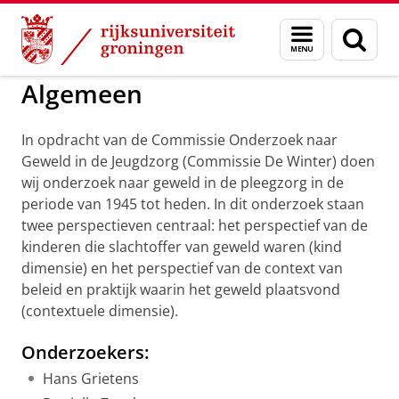
Skip
Skip
to
to
Geweld in de pleegzorg
Menu
Zoek
Content
Navigation
en
zoeken
Algemeen
In opdracht van de Commissie Onderzoek naar
Geweld in de Jeugdzorg (Commissie De Winter) doen
wij onderzoek naar geweld in de pleegzorg in de
periode van 1945 tot heden. In dit onderzoek staan
twee perspectieven centraal: het perspectief van de
kinderen die slachtoffer van geweld waren (kind
dimensie) en het perspectief van de context van
beleid en praktijk waarin het geweld plaatsvond
(contextuele dimensie).
Onderzoekers:
Hans Grietens