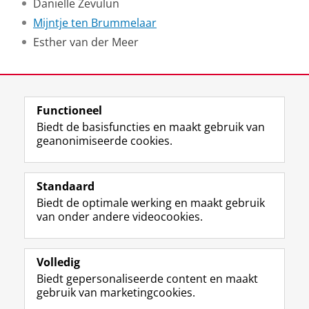
Danielle Zevulun
Mijntje ten Brummelaar
Esther van der Meer
Laatst gewijzigd:
21 februari 2025 15:49
Functioneel
View this page in:
English
Biedt de basisfuncties en maakt gebruik van
geanonimiseerde cookies.
F
L
R
I
Y
Volg de RUG
a
i
S
n
o
Standaard
c
n
S
s
u
Biedt de optimale werking en maakt gebruik
e
k
-
t
T
Studiekiezers
van onder andere videocookies.
b
e
f
a
u
Maatschappij/bedrijven
o
d
e
g
b
o
I
e
r
e
Alumni
k
n
d
a
-
Volledig
p
-
R
m
k
Biedt gepersonaliseerde content en maakt
Over ons
a
p
i
-
a
gebruik van marketingcookies.
g
a
j
a
n