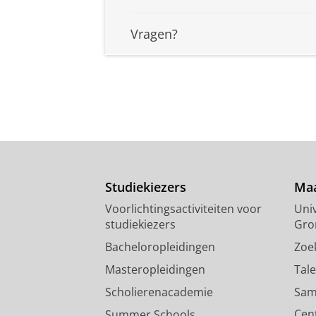
Vragen?
Studiekiezers
Maa
Voorlichtingsactiviteiten voor
Univ
studiekiezers
Gro
Bacheloropleidingen
Zoe
Masteropleidingen
Tal
Scholierenacademie
Sam
Cen
Summer Schools