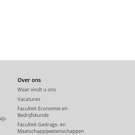
Over ons
Waar vindt u ons
Vacatures
Faculteit Economie en
Bedrijfskunde
ijs
Faculteit Gedrags- en
Maatschappijwetenschappen