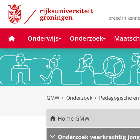
Skip
Skip
to
to
Content
Navigation
breed in kenni
Home
Onderwijs
Onderzoek
Maatsch
GMW
Onderzoek
Pedagogische en
Home GMW
Onderzoek veerkrachtig jong