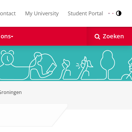
ontact
My University
Student Portal
Contr
Nederlands
English
 ons
Zoeken
 Groningen