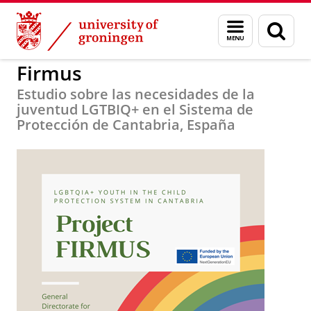
Skip
Skip
to
to
BSS
Firmus
Menu
Sear
Content
Navigation
and
page
search
Firmus
Estudio sobre las necesidades de la
juventud LGTBIQ+ en el Sistema de
Protección de Cantabria, España